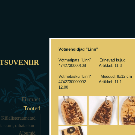
Võtmehoidjad "Linn"
Võtmeripats "Linn" Erine
TSUVENIIR
4742730000108 Artikkel: 11-
Võtmetasku "Linn" Mõõdud: 
4742730000092 Artikkel: 11
12,00
Firmast
Tooted
Külalisteraamatud
taskud, rahataskud
Albumid