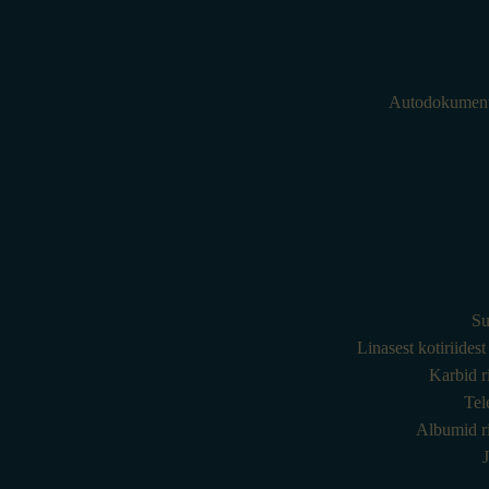
Autodokumenti
Su
Linasest kotiriides
Karbid r
Tel
Albumid ri