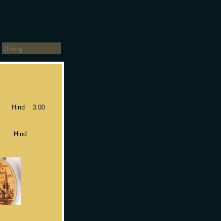
vad kujud
3 Hind 3.00
8x12 cm
-1 Hind