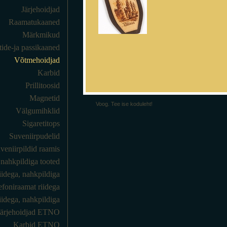
Järjehoidjad
Raamatukaaned
Märkmikud
de-ja passikaaned
Võtmehoidjad
Karbid
Prillitoosid
Magnetid
Voog. Tee ise koduleht!
Välgumihklid
Sigaretitops
Suveniirpudelid
veniirpildid raamis
t nahkpildiga tooted
iidega, nahkpildiga
efoniraamat riidega
idega, nahkpildiga
Järjehoidjad ETNO
Karbid ETNO