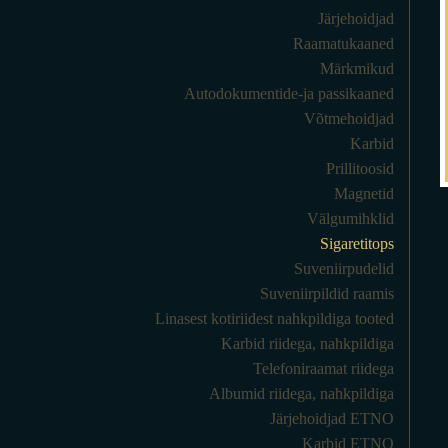
Järjehoidjad
Raamatukaaned
Märkmikud
Autodokumentide-ja passikaaned
Võtmehoidjad
Karbid
Prillitoosid
Magnetid
Välgumihklid
Sigaretitops
Suveniirpudelid
Suveniirpildid raamis
Linasest kotiriidest nahkpildiga tooted
Karbid riidega, nahkpildiga
Telefoniraamat riidega
Albumid riidega, nahkpildiga
Järjehoidjad ETNO
Karbid ETNO