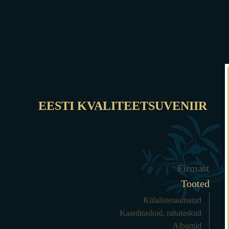
EESTI KVALITEETSUVENIIR
Firmast
Tooted
Külalisteraamatud
Kaarditaskud, rahataskud
Albumid