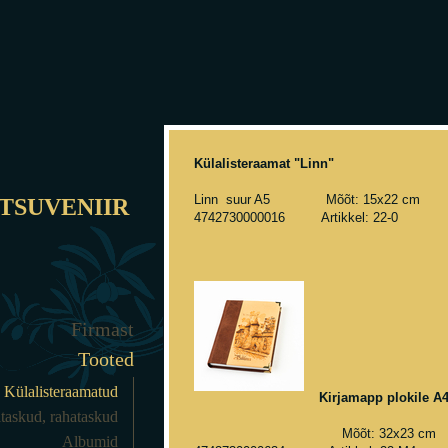
Külalisteraamat "Linn"
Linn suur A5 Mõõt: 15x22 cm
TSUVENIIR
4742730000016 Artikkel: 22-0
Firmast
Tooted
Külalisteraamatud
Kirjamapp plokile A
taskud, rahataskud
Mõõt: 32x23 c
Albumid