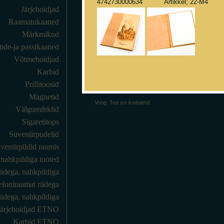
4742730000634 Artikkel; 22-M4
Järjehoidjad
Raamatukaaned
Märkmikud
de-ja passikaaned
Võtmehoidjad
Karbid
Prillitoosid
Magnetid
Voog. Tee ise koduleht!
Välgumihklid
Sigaretitops
Suveniirpudelid
veniirpildid raamis
t nahkpildiga tooted
iidega, nahkpildiga
efoniraamat riidega
idega, nahkpildiga
Järjehoidjad ETNO
Karbid ETNO