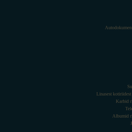
Autodokumenti
Su
Linasest kotiriides
Karbid r
Tel
Albumid ri