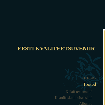
EESTI KVALITEETSUVENIIR
Firmast
Tooted
Külalisteraamatud
Kaarditaskud, rahataskud
Albumid