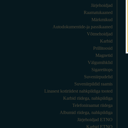
Järjehoidjad
Raamatukaaned
Märkmikud
Autodokumentide-ja passikaaned
Võtmehoidjad
Karbid
Prillitoosid
Magnetid
Välgumihklid
Sigaretitops
Suveniirpudelid
Suveniirpildid raamis
Linasest kotiriidest nahkpildiga tooted
Karbid riidega, nahkpildiga
Telefoniraamat riidega
Albumid riidega, nahkpildiga
Järjehoidjad ETNO
Karbid ETNO