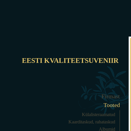
EESTI KVALITEETSUVENIIR
Firmast
Tooted
Külalisteraamatud
Kaarditaskud, rahataskud
Albumid