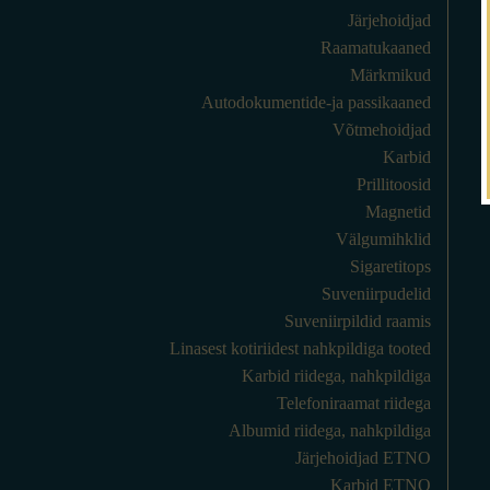
Järjehoidjad
Raamatukaaned
Märkmikud
Autodokumentide-ja passikaaned
Võtmehoidjad
Karbid
Prillitoosid
Magnetid
Välgumihklid
Sigaretitops
Suveniirpudelid
Suveniirpildid raamis
Linasest kotiriidest nahkpildiga tooted
Karbid riidega, nahkpildiga
Telefoniraamat riidega
Albumid riidega, nahkpildiga
Järjehoidjad ETNO
Karbid ETNO