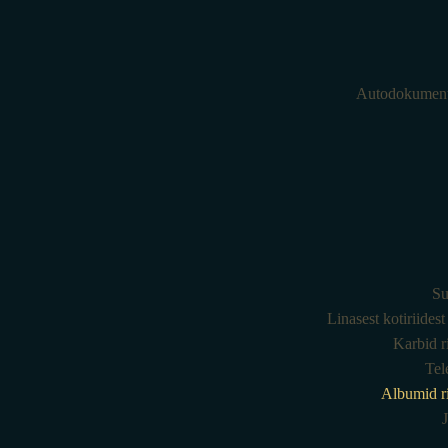
Autodokumenti
Su
Linasest kotiriides
Karbid r
Tel
Albumid ri