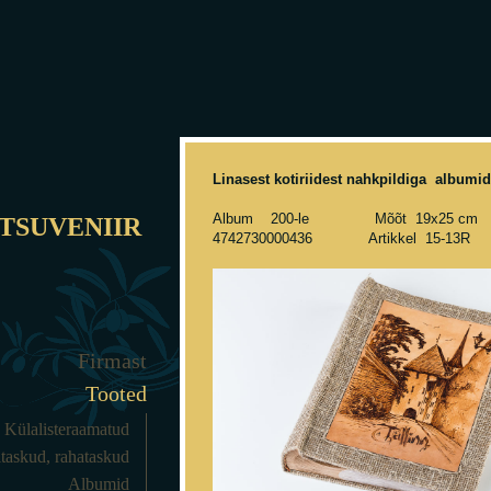
Linasest kotiriidest nahkpildiga albumid
Album 200-le Mõõt 19x25 cm
TSUVENIIR
4742730000436 Artikkel 15-13R
Firmast
Tooted
Külalisteraamatud
taskud, rahataskud
Albumid