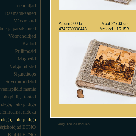
Järjehoidjad
Raamatukaaned
Märkmikud
Album 300-le Mõõt 24x33 cm
de-ja passikaaned
4742730000443 Artikkel 15-15R
Võtmehoidjad
Karbid
Prillitoosid
Magnetid
Välgumihklid
Sigaretitops
Suveniirpudelid
veniirpildid raamis
t nahkpildiga tooted
iidega, nahkpildiga
efoniraamat riidega
idega, nahkpildiga
Voog. Tee ise koduleht!
Järjehoidjad ETNO
Karbid ETNO